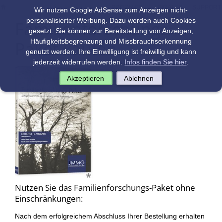
|
|
PRODUKTE
UPDATES
SUPPORT
Wir nutzen Google AdSense zum Anzeigen nicht-
personalisierter Werbung. Dazu werden auch Cookies
Familienforschungs-
gesetzt. Sie können zur Bereitstellung von Anzeigen,
Paket kaufen
Häufigkeitsbegrenzung und Missbrauchserkennung
genutzt werden. Ihre Einwilligung ist freiwillig und kann
jederzeit widerrufen werden.
Infos finden Sie hier
.
Akzeptieren
Ablehnen
Nutzen Sie das Familienforschungs-Paket ohne
Einschränkungen:
Nach dem erfolgreichem Abschluss Ihrer Bestellung erhalten