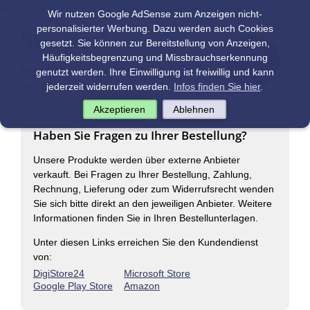
|
|
PRODUKTE
UPDATES
SUPPORT
Wir nutzen Google AdSense zum Anzeigen nicht-
personalisierter Werbung. Dazu werden auch Cookies
Support
gesetzt. Sie können zur Bereitstellung von Anzeigen,
Häufigkeitsbegrenzung und Missbrauchserkennung
Herzlich willkommen! Wie können
genutzt werden. Ihre Einwilligung ist freiwillig und kann
wir Sie unterstützen?
jederzeit widerrufen werden.
Infos finden Sie hier
.
Akzeptieren
Ablehnen
Haben Sie Fragen zu Ihrer Bestellung?
Unsere Produkte werden über externe Anbieter
verkauft. Bei Fragen zu Ihrer Bestellung, Zahlung,
Rechnung, Lieferung oder zum Widerrufsrecht wenden
Sie sich bitte direkt an den jeweiligen Anbieter. Weitere
Informationen finden Sie in Ihren Bestellunterlagen.
Unter diesen Links erreichen Sie den Kundendienst
von:
DigiStore24
Microsoft Store
Google Play Store
Amazon