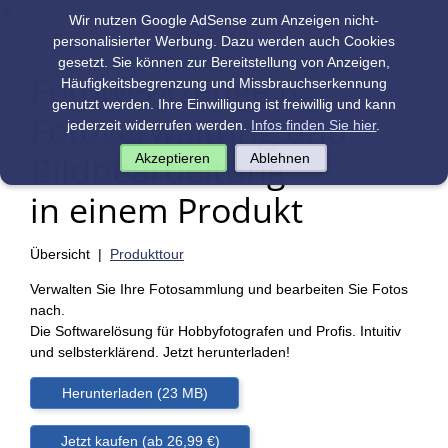
|
|
PRODUKTE
UPDATES
SUPPORT
Wir nutzen Google AdSense zum Anzeigen nicht-
personalisierter Werbung. Dazu werden auch Cookies
gesetzt. Sie können zur Bereitstellung von Anzeigen,
Fotowerkzeuge 6:
Häufigkeitsbegrenzung und Missbrauchserkennung
genutzt werden. Ihre Einwilligung ist freiwillig und kann
Fotoverwaltung und
jederzeit widerrufen werden.
Infos finden Sie hier
.
Bildbearbeitung
Akzeptieren
Ablehnen
in einem Produkt
Übersicht |
Produkttour
Verwalten Sie Ihre Fotosammlung und bearbeiten Sie Fotos
nach.
Die Softwarelösung für Hobbyfotografen und Profis. Intuitiv
und selbsterklärend. Jetzt herunterladen!