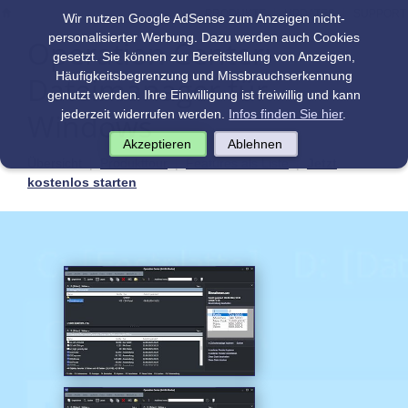
|
|
PRODUKTE
UPDATES
SUPPORT
Wir nutzen Google AdSense zum Anzeigen nicht-
personalisierter Werbung. Dazu werden auch Cookies
Operation Center:
gesetzt. Sie können zur Bereitstellung von Anzeigen,
Häufigkeitsbegrenzung und Missbrauchserkennung
Dateimanager für
genutzt werden. Ihre Einwilligung ist freiwillig und kann
Windows
jederzeit widerrufen werden.
Infos finden Sie hier
.
Akzeptieren
Ablehnen
Übersicht
|
Produkttour
|
Features als Liste
|
Jetzt
kostenlos starten