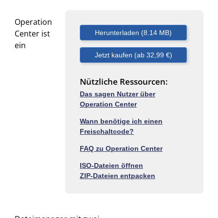
Operation
Center ist
ein
Nützliche Ressourcen:
Das sagen Nutzer über
Operation Center
Wann benötige ich einen
Freischaltcode?
FAQ zu Operation Center
ISO-Dateien öffnen
ZIP-Dateien entpacken