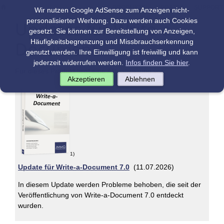
|
|
PRODUKTE
UPDATES
SUPPORT
Wir nutzen Google AdSense zum Anzeigen nicht-
personalisierter Werbung. Dazu werden auch Cookies
Updates für Write-a-
gesetzt. Sie können zur Bereitstellung von Anzeigen,
Document
Häufigkeitsbegrenzung und Missbrauchserkennung
genutzt werden. Ihre Einwilligung ist freiwillig und kann
jederzeit widerrufen werden.
Infos finden Sie hier
.
Für dieses Produkt liegt eine Aktualisierung vor:
Akzeptieren
Ablehnen
1)
Update für Write-a-Document 7.0
(11.07.2026)
In diesem Update werden Probleme behoben, die seit der
Veröffentlichung von Write-a-Document 7.0 entdeckt
wurden.